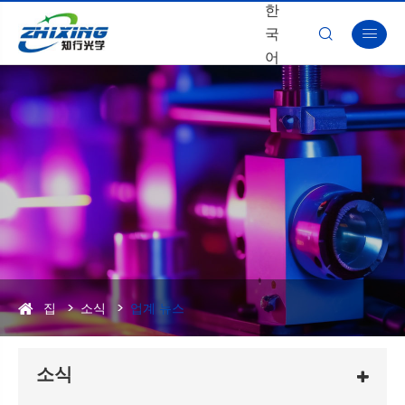
한
국


어
집
소식
업계 뉴스
소식