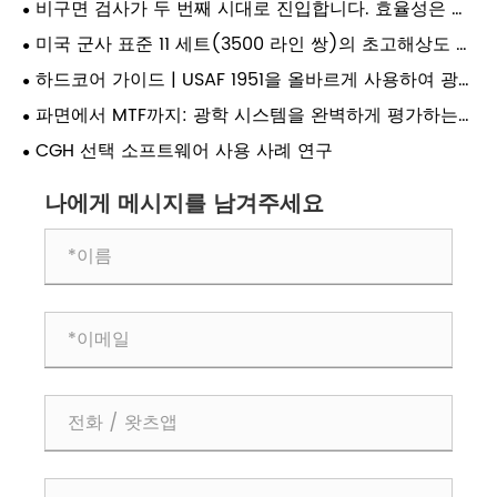
비구면 검사가 두 번째 시대로 진입합니다. 효율성은 미
니까?
래 광학 제조의 질적 변화의 생명선을 어떻게 정의합니
미국 군사 표준 11 세트(3500 라인 쌍)의 초고해상도 테
까?
스트 대상: 고급 렌즈의 실제 해상도 성능에 대한 핵심 검
하드코어 가이드 | USAF 1951을 올바르게 사용하여 광
증 표준입니다.
학 시스템 해상도를 교정하는 방법은 무엇입니까?
파면에서 MTF까지: 광학 시스템을 완벽하게 평가하는
방법은 무엇입니까?
CGH 선택 소프트웨어 사용 사례 연구
나에게 메시지를 남겨주세요