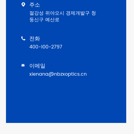
주소

절강성 위야오시 경제개발구 청
둥신구 예산로
전화

400-100-2797
이메일

xienana@nbzxoptics.cn