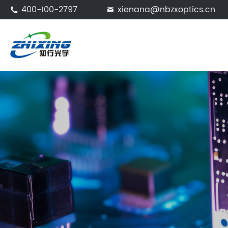
400-100-2797
xienana@nbzxoptics.cn

