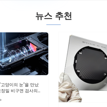
뉴스 추천
 "고양이의 눈"을 만났
 고정밀 비구면 검사의
계
>